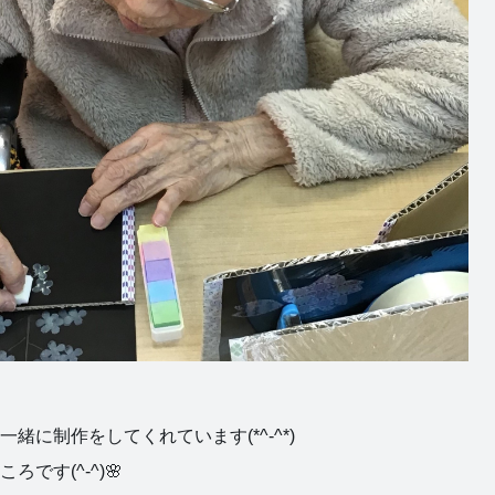
緒に制作をしてくれています(*^-^*)
です(^-^)🌸