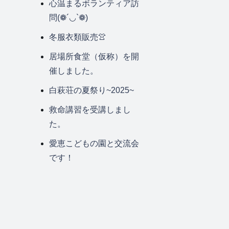
心温まるボランティア訪
問(❁´◡`❁)
冬服衣類販売👚
居場所食堂（仮称）を開
催しました。
白萩荘の夏祭り~2025~
救命講習を受講しまし
た。
愛恵こどもの園と交流会
です！