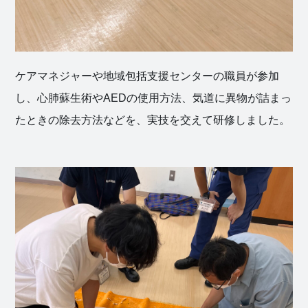
社会福祉
法人 慈悲
ケアマネジャーや地域包括支援センターの職員が参加
庵
し、心肺蘇生術やAEDの使用方法、気道に異物が詰まっ
たときの除去方法などを、実技を交えて研修しました。