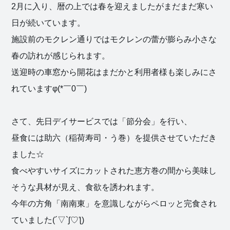
2月に入り、暦の上では春を迎えましたがまだまだ寒い
日が続いています。
施設前のモクレン通りではモクレンの蕾が膨らみ小さな
春の訪れが感じられます。
送迎時の車窓から開花はまだかと利用者様も楽しみにさ
れていますφ(*￣0￣)
さて、先日デイサービスでは「節分会」を行い、
昼食には助六（稲荷寿司・う巻）を提供させていただき
ました☆
食べやすいサイズにカットされた恵方巻の間から美味し
そうな具材が見え、食欲を誘われます。
今年の方角「南南東」を意識しながらペロッと完食され
ていました(´▽`ʃ♡ƪ)