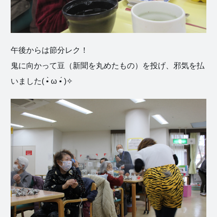
午後からは節分レク！
鬼に向かって豆（新聞を丸めたもの）を投げ、邪気を払
いました( •̀ ω •́ )✧