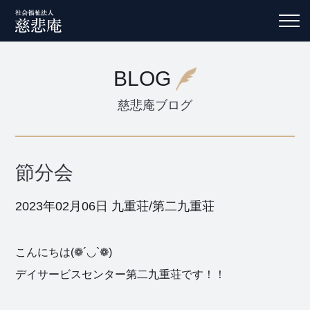
BLOG
慈悲庵ブログ
節分会
2023年02月06日
九重荘/第二九重荘
こんにちは(❁´◡`❁)
デイサービスセンター第二九重荘です！！