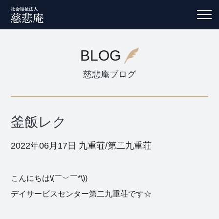
BLOG
慈悲庵ブログ
釜飯レク
2022年06月17日
九重荘/第二九重荘
こんにちは\(￣︶￣*\))
デイサービスセンター第二九重荘です☆