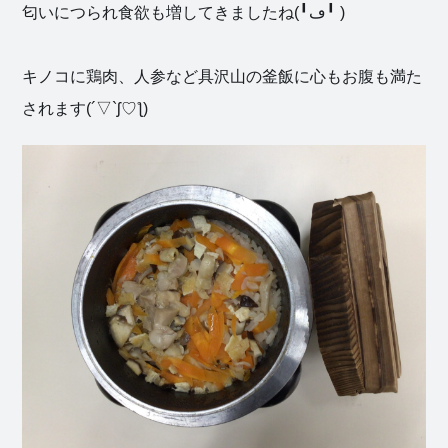
匂いにつられ食欲も増してきましたね(╹ڡ╹ )
キノコに鶏肉、人参など具沢山の釜飯に心もお腹も満た
社会福祉
されます(´▽`ʃ♡ƪ)
法人 慈悲
庵