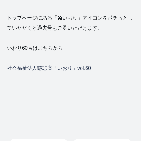
トップページにある「📖いおり」アイコンをポチっとし
社会福祉
ていただくと過去号もご覧いただけます。
法人 慈悲
庵
いおり60号はこちらから
↓
社会福祉法人慈悲庵「いおり」vol.60