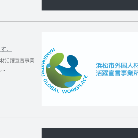
ます。
材活躍宣言事業
..