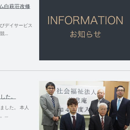
ム白萩荘改修
びデイサービス
..
ました。
ました。 本人
..