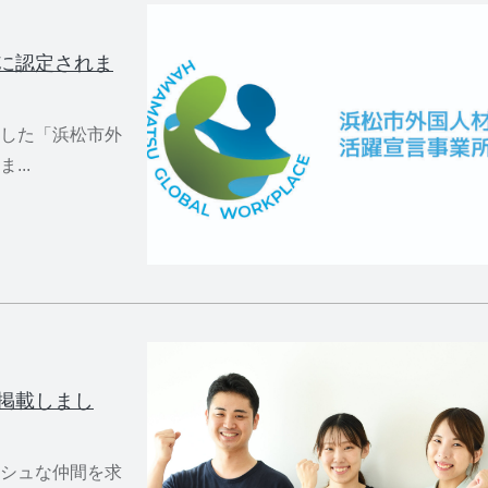
に認定されま
した「浜松市外
..
掲載しまし
シュな仲間を求