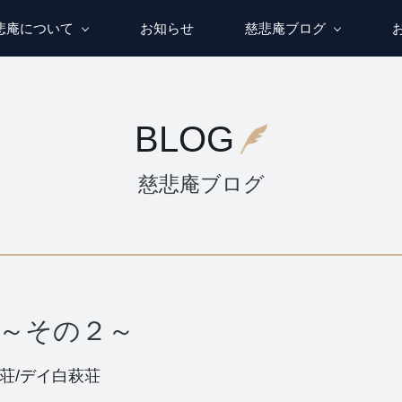
悲庵について
お知らせ
慈悲庵ブログ
BLOG
慈悲庵ブログ
 ～その２～
荘/デイ白萩荘