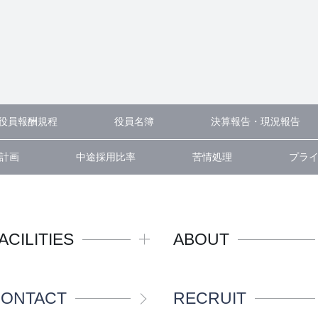
役員報酬規程
役員名簿
決算報告・現況報告
計画
中途採用比率
苦情処理
プラ
ACILITIES
ABOUT
ONTACT
RECRUIT