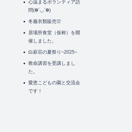
心温まるボランティア訪
問(❁´◡`❁)
冬服衣類販売👚
居場所食堂（仮称）を開
催しました。
白萩荘の夏祭り~2025~
救命講習を受講しまし
た。
愛恵こどもの園と交流会
です！