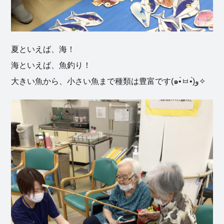
社会福祉
夏といえば、海！
法人 慈悲
海といえば、魚釣り！
庵
大きい魚から、小さい魚まで種類は豊富です(๑•̀ㅂ•́)و✧