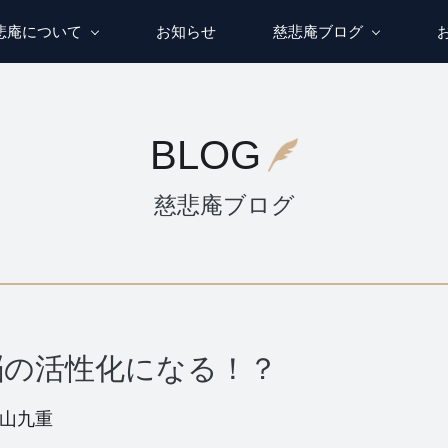
悲庵について
お知らせ
慈悲庵ブログ
BLOG
慈悲庵ブログ
脳の活性化になる！？
山九重