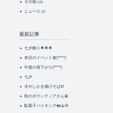
その他
(18)
ニュース
(3)
最新記事
七夕飾り🌟🌟🌟
本日のイベント食(*^^*)
午後の昼下がり(*^^*)
七夕
冷やしかき揚げそば🥢
歌のボランティアさん🎤
駄菓子バイキング🍩🍘🍪