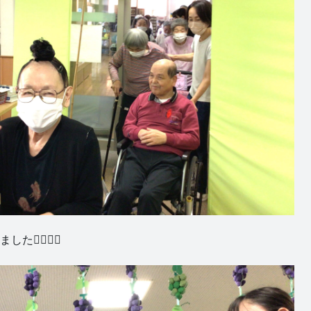
‍♂️🙋‍♀️