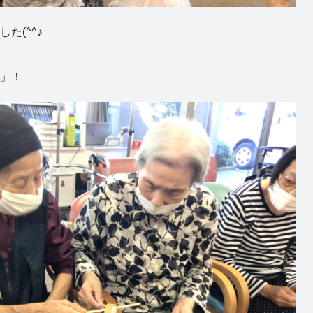
た(^^♪
」！