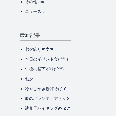
その他
(18)
ニュース
(3)
最新記事
七夕飾り🌟🌟🌟
本日のイベント食(*^^*)
午後の昼下がり(*^^*)
七夕
冷やしかき揚げそば🥢
歌のボランティアさん🎤
駄菓子バイキング🍩🍘🍪