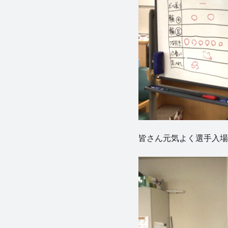
社会福祉
法人 慈悲
庵
皆さん元気よく選手入場行進から