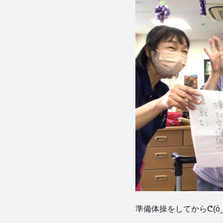
準備体操をしてからᕦ(ò_ó