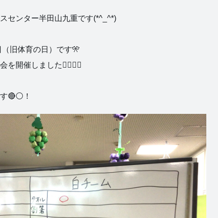
センター半田山九重です(*^_^*)
日（旧体育の日）です🎌
催しました🙋‍♀️🙋‍♂️
す🔴⚪！