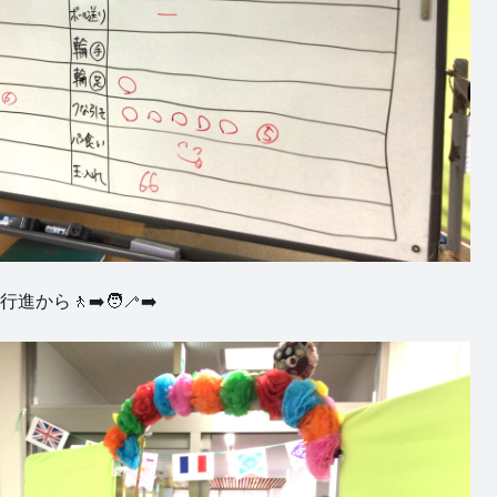
🚶‍➡️🧑‍🦯‍➡️