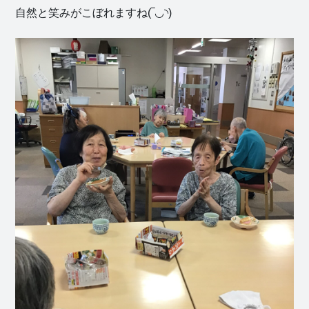
自然と笑みがこぼれますね(‾◡◝)