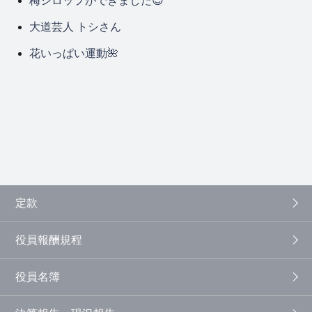
梅シロップができました😊
大道芸人 トシさん
花いっぱい運動🌺
定款
役員報酬規程
役員名簿