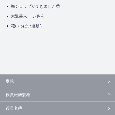
梅シロップができました😊
大道芸人 トシさん
花いっぱい運動🌺
定款
役員報酬規程
役員名簿