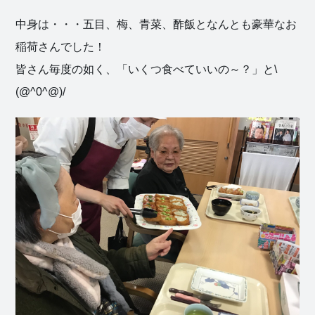
中身は・・・五目、梅、青菜、酢飯となんとも豪華なお
稲荷さんでした！
社会福祉
皆さん毎度の如く、「いくつ食べていいの～？」と\
法人 慈悲
(@^0^@)/
庵