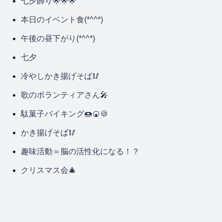
七夕飾り🌟🌟🌟
本日のイベント食(*^^*)
午後の昼下がり(*^^*)
七夕
冷やしかき揚げそば🥢
歌のボランティアさん🎤
駄菓子バイキング🍩🍘🍪
かき揚げそば🥢
趣味活動＝脳の活性化になる！？
クリスマス会🎄